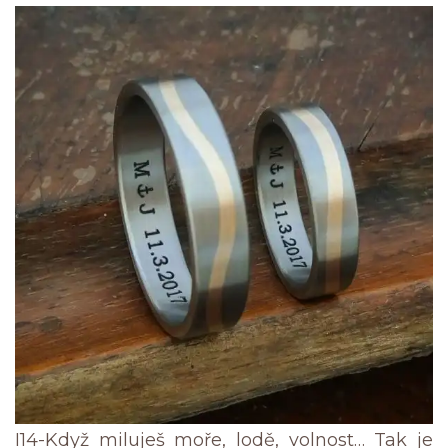
I14-Když miluješ moře, lodě, volnost… Tak je