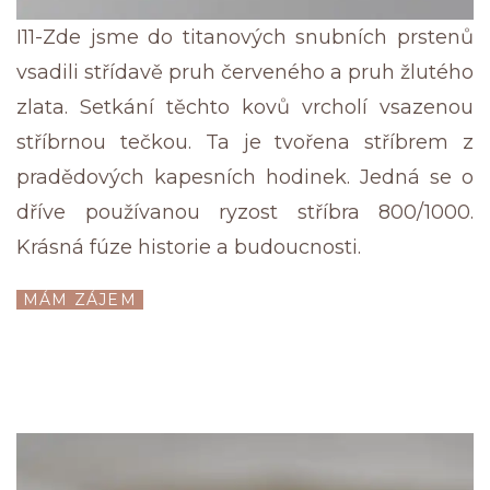
I11-Zde jsme do titanových snubních prstenů
vsadili střídavě pruh červeného a pruh žlutého
zlata. Setkání těchto kovů vrcholí vsazenou
stříbrnou tečkou. Ta je tvořena stříbrem z
pradědových kapesních hodinek. Jedná se o
dříve používanou ryzost stříbra 800/1000.
Krásná fúze historie a budoucnosti.
MÁM ZÁJEM