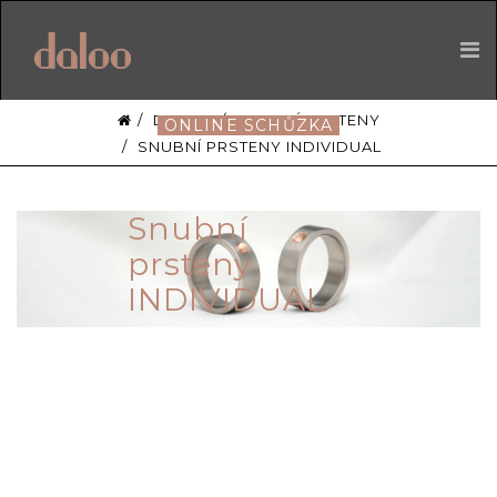
DALOO
SNUBNÍ PRSTENY
ONLINE SCHŮZKA
SNUBNÍ PRSTENY INDIVIDUAL
Snubní
prsteny
INDIVIDUAL