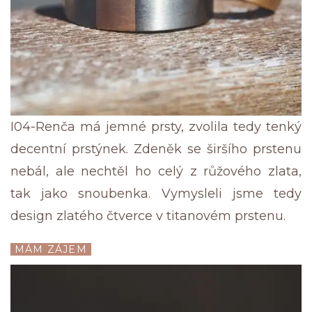
I04-Renča má jemné prsty, zvolila tedy tenký
decentní prstýnek. Zdeněk se širšího prstenu
nebál, ale nechtěl ho celý z růžového zlata,
tak jako snoubenka. Vymysleli jsme tedy
design zlatého čtverce v titanovém prstenu.
MÁM ZÁJEM