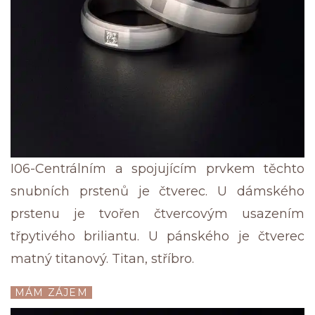
I06-Centrálním a spojujícím prvkem těchto
snubních prstenů je čtverec. U dámského
prstenu je tvořen čtvercovým usazením
třpytivého briliantu. U pánského je čtverec
matný titanový. Titan, stříbro.
MÁM ZÁJEM