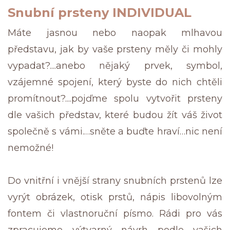
Snubní prsteny INDIVIDUAL
Máte jasnou nebo naopak mlhavou
představu, jak by vaše prsteny měly či mohly
vypadat?....anebo nějaký prvek, symbol,
vzájemné spojení, který byste do nich chtěli
promítnout?....pojďme spolu vytvořit prsteny
dle vašich představ, které budou žít váš život
společně s vámi.…sněte a buďte hraví…nic není
nemožné!
Do vnitřní i vnější strany snubních prstenů lze
vyrýt obrázek, otisk prstů, nápis libovolným
fontem či vlastnoruční písmo. Rádi pro vás