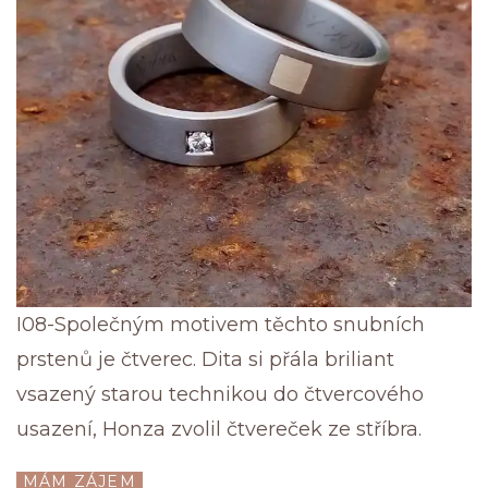
I08-Společným motivem těchto snubních
prstenů je čtverec. Dita si přála briliant
vsazený starou technikou do čtvercového
usazení, Honza zvolil čtvereček ze stříbra.
MÁM ZÁJEM